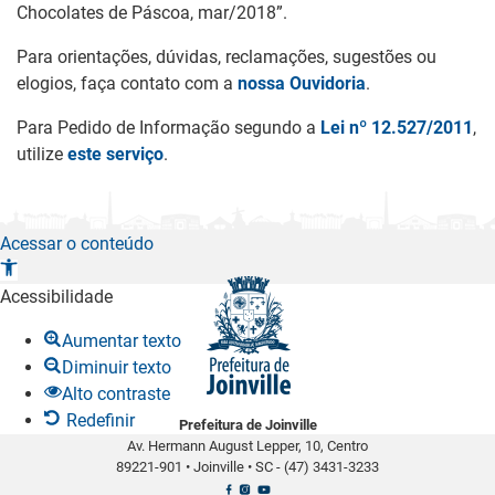
Chocolates de Páscoa, mar/2018”.
Para orientações, dúvidas, reclamações, sugestões ou
elogios, faça contato com a
nossa Ouvidoria
.
Para Pedido de Informação segundo a
Lei nº 12.527/2011
,
utilize
este serviço
.
Acessar o conteúdo
A
b
Acessibilidade
r
Aumentar texto
i
Diminuir texto
r
Alto contraste
a
Redefinir
Prefeitura de Joinville
b
Av. Hermann August Lepper, 10, Centro
a
89221-901
•
Joinville
•
SC -
(47) 3431-3233
r