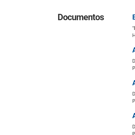
Documentos
"
D
D
D