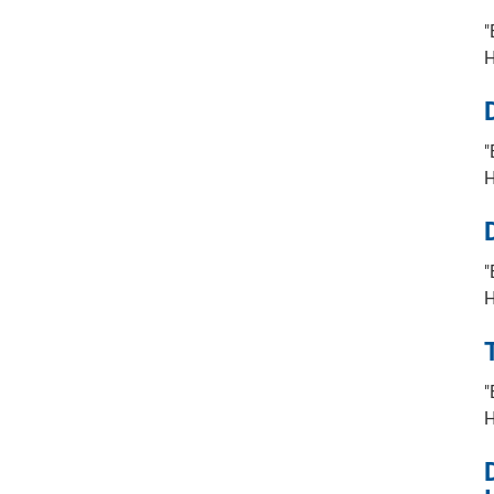
"
"
"
"