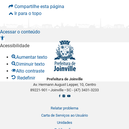
Compartilhe esta página
Ir para o topo
Acessar o conteúdo
A
b
Acessibilidade
r
Aumentar texto
i
Diminuir texto
r
Alto contraste
a
Redefinir
Prefeitura de Joinville
b
Av. Hermann August Lepper, 10, Centro
a
89221-901
•
Joinville
•
SC -
(47) 3431-3233
r
r
a
Relatar problema
d
Carta de Serviços ao Usuário
e
Unidades
f