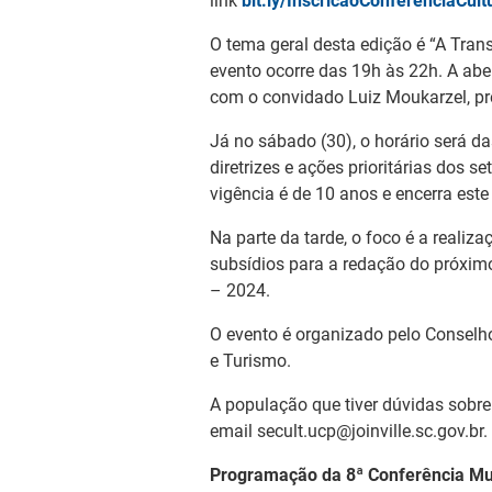
link
bit.ly/InscricaoConferenciaCult
O tema geral desta edição é “A Tran
evento ocorre das 19h às 22h. A aber
com o convidado Luiz Moukarzel, pr
Já no sábado (30), o horário será d
diretrizes e ações prioritárias dos s
vigência é de 10 anos e encerra este
Na parte da tarde, o foco é a realiz
subsídios para a redação do próxim
– 2024.
O evento é organizado pelo Conselho 
e Turismo.
A população que tiver dúvidas sobre
email secult.ucp@joinville.sc.gov.br.
Programação da 8ª Conferência Mun