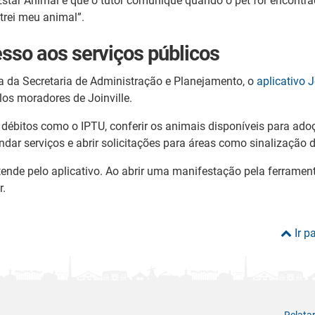
star Animal é que o tutor comunique quando o pet for encontrad
trei meu animal”.
cesso aos serviços públicos
a da Secretaria de Administração e Planejamento, o
aplicativo J
los moradores de Joinville.
r débitos como o IPTU, conferir os animais disponíveis para ad
ndar serviços e abrir solicitações para áreas como sinalização d
ende pelo aplicativo. Ao abrir uma manifestação pela ferramen
r.
Ir p
Relata