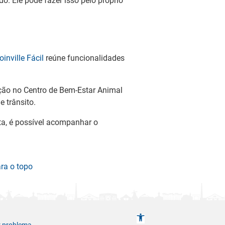
o. Ele pode fazer isso pelo próprio
oinville Fácil
reúne funcionalidades
oção no Centro de Bem-Estar Animal
e trânsito.
ta, é possível acompanhar o
ara o topo
A
r problema