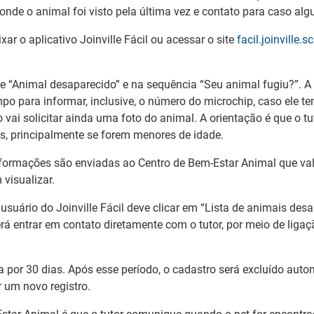
 onde o animal foi visto pela última vez e contato para caso al
xar o aplicativo Joinville Fácil ou acessar o site
facil.joinville.s
ne “Animal desaparecido” e na sequência “Seu animal fugiu?”. A p
o para informar, inclusive, o número do microchip, caso ele te
ivo vai solicitar ainda uma foto do animal. A orientação é que o
as, principalmente se forem menores de idade.
nformações são enviadas ao Centro de Bem-Estar Animal que val
visualizar.
 usuário do Joinville Fácil deve clicar em “Lista de animais de
erá entrar em contato diretamente com o tutor, por meio de liga
ta por 30 dias. Após esse período, o cadastro será excluído aut
r um novo registro.