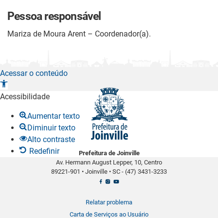
Pessoa responsável
Mariza de Moura Arent – Coordenador(a).
Acessar o conteúdo
A
b
Acessibilidade
r
Aumentar texto
i
Diminuir texto
r
Alto contraste
a
Redefinir
Prefeitura de Joinville
b
Av. Hermann August Lepper, 10, Centro
a
89221-901
•
Joinville
•
SC -
(47) 3431-3233
r
r
a
Relatar problema
d
Carta de Serviços ao Usuário