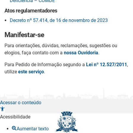
Deficiência – COMDE
Atos regulamentadores
Decreto nº 57.414, de 16 de novembro de 2023
Manifestar-se
Para orientações, dúvidas, reclamações, sugestões ou
elogios, faça contato com a
nossa Ouvidoria
.
Para Pedido de Informação segundo a
Lei nº 12.527/2011
,
utilize
este serviço
.
Acessar o conteúdo
A
b
Acessibilidade
r
Aumentar texto
i