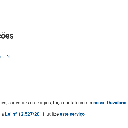
ções
R.UIN
ões, sugestões ou elogios, faça contato com a
nossa Ouvidoria
.
o a
Lei nº 12.527/2011
, utilize
este serviço
.