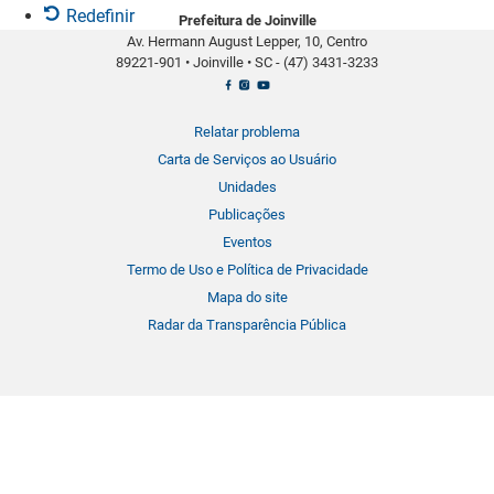
Redefinir
Prefeitura de Joinville
b
Av. Hermann August Lepper, 10, Centro
a
89221-901
•
Joinville
•
SC -
(47) 3431-3233
r
r
a
Relatar problema
d
Carta de Serviços ao Usuário
e
Unidades
f
Publicações
e
Eventos
r
Termo de Uso e Política de Privacidade
r
Mapa do site
a
Radar da Transparência Pública
m
e
n
t
a
s