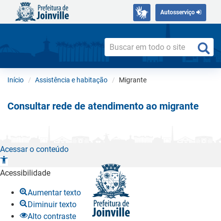
Autosserviço
Início
Assistência e habitação
Migrante
Consultar rede de atendimento ao migrante
Acessar o conteúdo
A
b
Acessibilidade
r
Aumentar texto
i
Diminuir texto
r
Alto contraste
a