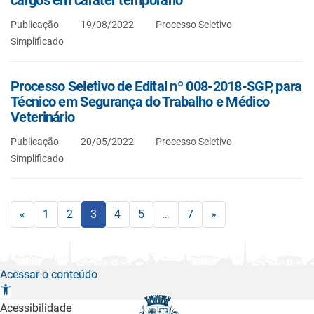
Publicação
19/08/2022
Processo Seletivo
Simplificado
Processo Seletivo de Edital nº 008-2018-SGP, para
Técnico em Segurança do Trabalho e Médico
Veterinário
Publicação
20/05/2022
Processo Seletivo
Simplificado
«
1
2
3
4
5
…
7
»
Acessar o conteúdo
A
b
Acessibilidade