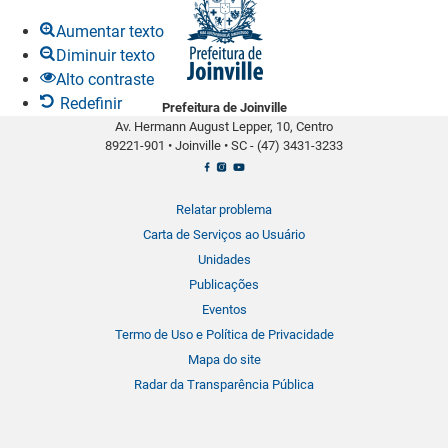
r
Aumentar texto
i
Diminuir texto
r
Alto contraste
a
Redefinir
Prefeitura de Joinville
b
Av. Hermann August Lepper, 10, Centro
a
89221-901
•
Joinville
•
SC -
(47) 3431-3233
r
r
a
Relatar problema
d
Carta de Serviços ao Usuário
e
Unidades
f
Publicações
e
Eventos
r
Termo de Uso e Política de Privacidade
r
Mapa do site
a
Radar da Transparência Pública
m
e
n