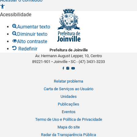
A
b
Acessibilidade
r
Aumentar texto
i
Diminuir texto
r
Alto contraste
a
Redefinir
Prefeitura de Joinville
b
Av. Hermann August Lepper, 10, Centro
a
89221-901
•
Joinville
•
SC -
(47) 3431-3233
r
r
a
Relatar problema
d
Carta de Serviços ao Usuário
e
Unidades
f
Publicações
e
Eventos
r
Termo de Uso e Política de Privacidade
r
Mapa do site
a
Radar da Transparência Pública