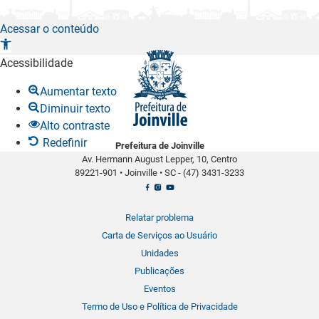
Acessar o conteúdo
A
b
Acessibilidade
r
Aumentar texto
i
Diminuir texto
r
Alto contraste
a
Redefinir
Prefeitura de Joinville
b
Av. Hermann August Lepper, 10, Centro
a
89221-901
•
Joinville
•
SC -
(47) 3431-3233
r
r
a
Relatar problema
d
Carta de Serviços ao Usuário
e
Unidades
f
Publicações
e
Eventos
r
Termo de Uso e Política de Privacidade
r