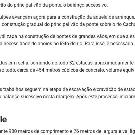
ção do principal vão da ponte, o balanço sucessivo.
ipes avançam agora para a construção da aduela de arranque, q
a construção gradual do principal vão da ponte sobre o rio Cacho
utilizada na construção de pontes de grandes vãos, em que a e
a necessidade de apoios no leito do rio. Para isso, é necessári
adas em rocha, somando ao todo 32 estacas, aproximadamente 
 ao todo, cerca de 454 metros cúbicos de concreto, volume equ
os trabalhos seguem na etapa de escavação e cravação de estac
 balanço sucessivo nesta margem. Após este processo, inicia
le
e 980 metros de comprimento e 26 metros de largura e vai liga