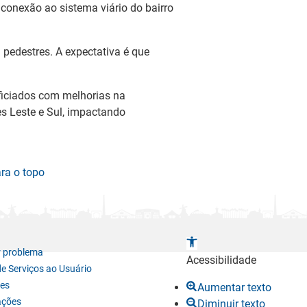
conexão ao sistema viário do bairro
 pedestres. A expectativa é que
ficiados com melhorias na
s Leste e Sul, impactando
ara o topo
A
r problema
b
Acessibilidade
de Serviços ao Usuário
r
es
Aumentar texto
i
ações
Diminuir texto