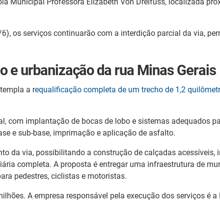
ola Municipal Professora Elizabeth Von Dreifuss, localizada pr
/6), os serviços continuarão com a interdição parcial da via, pe
ão e urbanização da rua Minas Gerais
templa a r
equalificação completa de um trecho de 1,2 quilômet
ial, com implantação de bocas de lobo e sistemas adequados p
ase e sub-base, imprimação e aplicação de asfalto.
o da via, possibilitando a construção de calçadas acessíveis, 
viária completa. A proposta é entregar uma infraestrutura de m
ra pedestres, ciclistas e motoristas.
milhões. A empresa responsável pela execução dos serviços é a