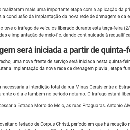
s realizaram mais uma importante etapa com a aplicação da pri
s a conclusão da implantação da nova rede de drenagem e da es
teve o tráfego de veículos liberado durante esta terça-feira (2/
as e implantação de meio-fio, dando continuidade à requalific
em será iniciada a partir de quinta-f
echo, uma nova frente de serviço será iniciada nesta quinta-fei
utar a implantação da nova rede de drenagem pluvial, etapa fu
á necessária a interdição total da rua Minas Gerais entre a Est
durante o dia e também no período noturno. O tráfego estará lib
cessar a Estrada Morro do Meio, as ruas Pitaguaras, Antonio A
veitar o feriado de Corpus Christi, período em que há redução n