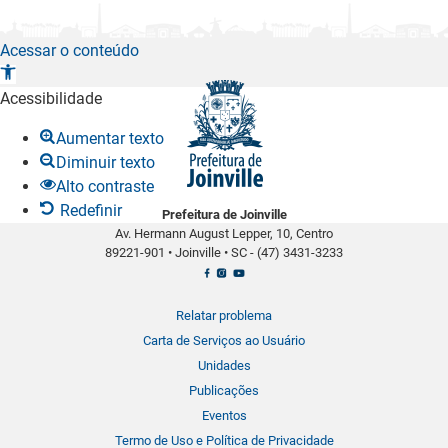
Acessar o conteúdo
A
b
Acessibilidade
r
Aumentar texto
i
Diminuir texto
r
Alto contraste
a
Redefinir
Prefeitura de Joinville
b
Av. Hermann August Lepper, 10, Centro
a
89221-901
•
Joinville
•
SC -
(47) 3431-3233
r
r
a
Relatar problema
d
Carta de Serviços ao Usuário
e
Unidades
f
Publicações
e
Eventos
r
Termo de Uso e Política de Privacidade