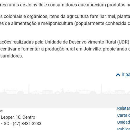
res rurais de Joinville e consumidores que apreciam produtos nat
 coloniais e orgânicos, itens da agricultura familiar, mel, plant
ções de alimentação e meliponicultura (popularmente conhecida
ações realizadas pela Unidade de Desenvolvimento Rural (UDR)
entivar e fomentar a produção rural em Joinville, propiciando 
nsumidores.
Ir p
Relata
le
Carta 
Lepper, 10, Centro
Unidad
e
•
SC -
(47) 3431-3233
Public