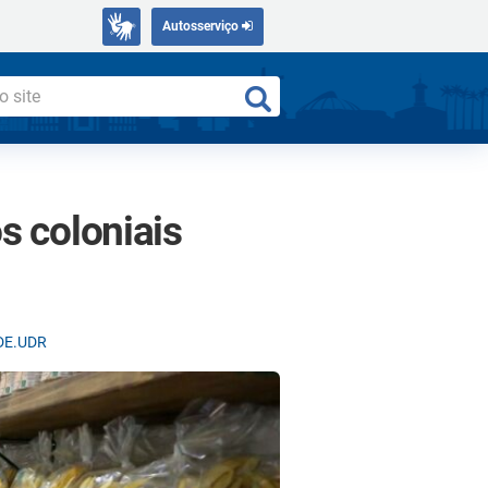
Autosserviço
s coloniais
SDE.UDR