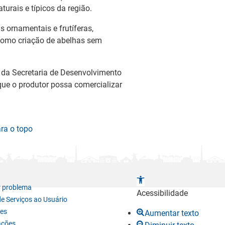
urais e típicos da região.
as ornamentais e frutíferas,
 como criação de abelhas sem
 da Secretaria de Desenvolvimento
que o produtor possa comercializar
ara o topo
A
r problema
b
Acessibilidade
de Serviços ao Usuário
r
es
Aumentar texto
i
ações