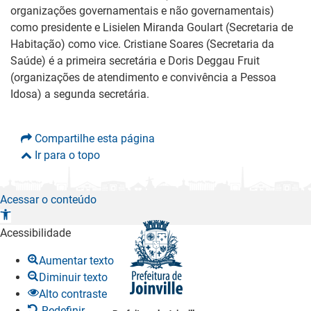
organizações governamentais e não governamentais)
como presidente e Lisielen Miranda Goulart (Secretaria de
Habitação) como vice. Cristiane Soares (Secretaria da
Saúde) é a primeira secretária e Doris Deggau Fruit
(organizações de atendimento e convivência a Pessoa
Idosa) a segunda secretária.
Compartilhe esta página
Ir para o topo
Acessar o conteúdo
A
b
Acessibilidade
r
Aumentar texto
i
Diminuir texto
r
Alto contraste
a
Redefinir