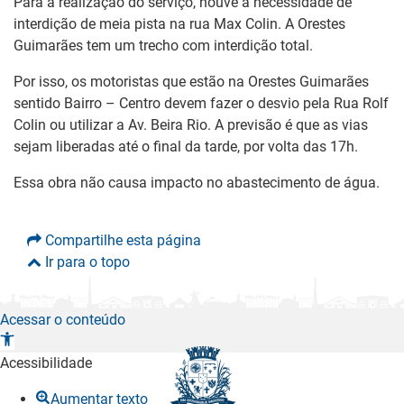
Para a realização do serviço, houve a necessidade de
interdição de meia pista na rua Max Colin. A Orestes
Guimarães tem um trecho com interdição total.
Por isso, os motoristas que estão na Orestes Guimarães
sentido Bairro – Centro devem fazer o desvio pela Rua Rolf
Colin ou utilizar a Av. Beira Rio. A previsão é que as vias
sejam liberadas até o final da tarde, por volta das 17h.
Essa obra não causa impacto no abastecimento de água.
Compartilhe esta página
Ir para o topo
Acessar o conteúdo
A
b
Acessibilidade
r
Aumentar texto