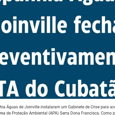
nhia Águas de Joinville instalaram um Gabinete de Crise para 
ea de Proteção Ambiental (APA) Serra Dona Francisca. Como p