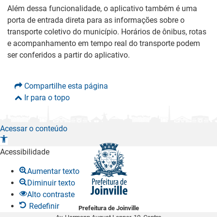
Além dessa funcionalidade, o aplicativo também é uma
porta de entrada direta para as informações sobre o
transporte coletivo do município. Horários de ônibus, rotas
e acompanhamento em tempo real do transporte podem
ser conferidos a partir do aplicativo.
Compartilhe esta página
Ir para o topo
Acessar o conteúdo
A
b
Acessibilidade
r
Aumentar texto
i
Diminuir texto
r
Alto contraste
a
Redefinir
Prefeitura de Joinville
b