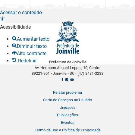
Acessar o conteúdo
A
b
Acessibilidade
r
Aumentar texto
i
Diminuir texto
r
Alto contraste
a
Redefinir
Prefeitura de Joinville
b
Av. Hermann August Lepper, 10, Centro
a
89221-901
•
Joinville
•
SC -
(47) 3431-3233
r
r
a
Relatar problema
d
Carta de Serviços ao Usuário
e
Unidades
f
Publicações
e
Eventos
r
Termo de Uso e Política de Privacidade