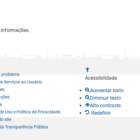
s informações.
A
r problema
b
Acessibilidade
de Serviços ao Usuário
r
es
Aumentar texto
i
ações
Diminuir texto
r
s
Alto contraste
a
e Uso e Política de Privacidade
Redefinir
b
o site
a
da Transparência Pública
r
r