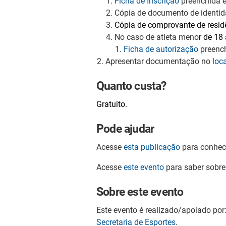
Ficha de Inscrição
preenchida e
Cópia de documento de identid
Cópia de comprovante de residê
No caso de atleta meno
r de 18
Ficha de autorização
preench
Apresentar documentação no
loc
Quanto custa?
Gratuito.
Pode ajudar
Acesse
esta publicação
para conhece
Acesse
este evento
para saber sobre
Sobre este evento
Este evento é realizado/apoiado por
Secretaria de Esportes
.