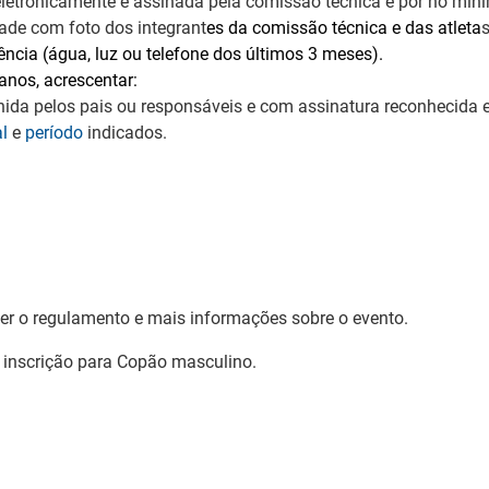
letronicamente e assinada pela comissão técnica e por no míni
ade com foto dos integrant
es da comissão técnica e das atleta
ncia (água, luz ou telefone dos últimos 3 meses).
 anos, acrescentar:
ida pelos pais ou responsáveis e com assinatura reconhecida e
al
e
período
indicados.
r o regulamento e mais informações sobre o evento.
 inscrição para Copão masculino.
: