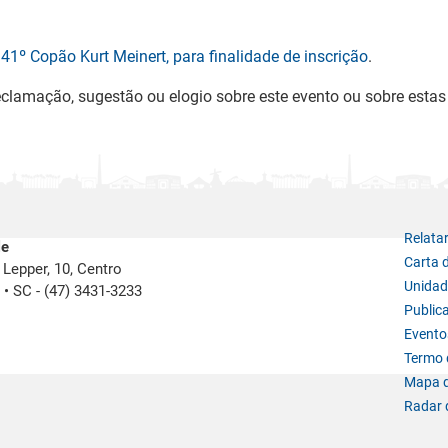
41º Copão Kurt Meinert, para finalidade de inscrição
.
eclamação, sugestão ou elogio sobre este evento ou sobre esta
Relata
le
Carta 
Lepper, 10, Centro
Unidad
e
•
SC -
(47) 3431-3233
Public
Evento
Termo d
Mapa d
Radar 