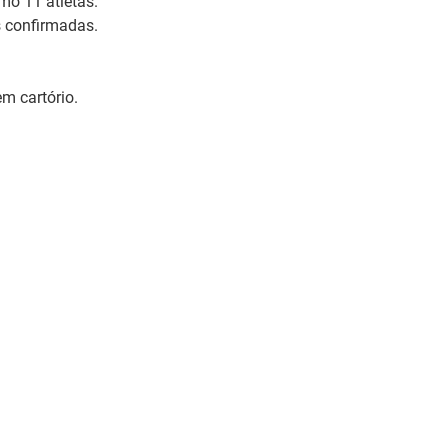
mo 11 atletas.
s confirmadas.
m cartório.