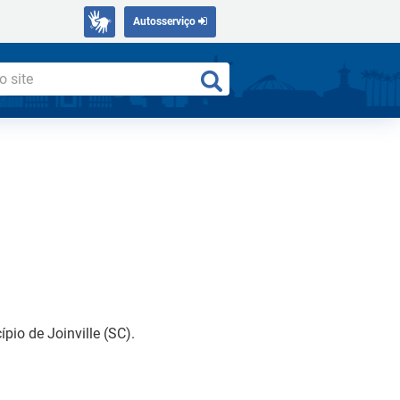
Autosserviço
io de Joinville (SC).