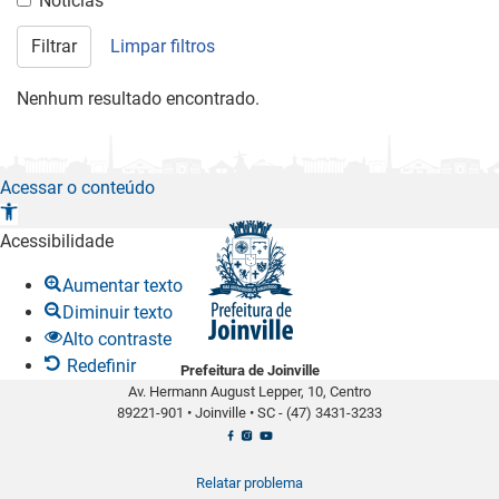
Notícias
Filtrar
Limpar filtros
Nenhum resultado encontrado.
Acessar o conteúdo
A
b
Acessibilidade
r
Aumentar texto
i
Diminuir texto
r
Alto contraste
a
Redefinir
Prefeitura de Joinville
b
Av. Hermann August Lepper, 10, Centro
a
89221-901
•
Joinville
•
SC -
(47) 3431-3233
r
r
a
Relatar problema