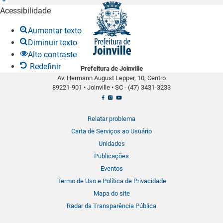
b
Acessibilidade
r
Aumentar texto
i
Diminuir texto
r
Alto contraste
a
Redefinir
Prefeitura de Joinville
b
Av. Hermann August Lepper, 10, Centro
a
89221-901
•
Joinville
•
SC -
(47) 3431-3233
r
r
a
Relatar problema
d
Carta de Serviços ao Usuário
e
Unidades
f
Publicações
e
Eventos
r
Termo de Uso e Política de Privacidade
r
Mapa do site
a
Radar da Transparência Pública
m