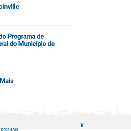
inville
cado Programa de
ral do Município de
 Mais
A
r problema