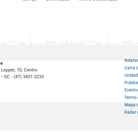
Relata
le
Carta 
Lepper, 10, Centro
Unidad
e
•
SC -
(47) 3431-3233
Public
Evento
Termo d
Mapa d
Radar 