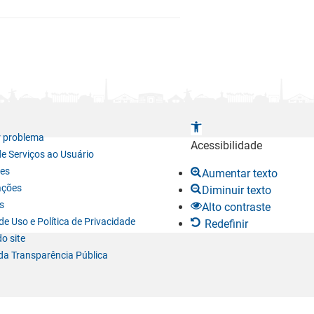
A
r problema
b
Acessibilidade
de Serviços ao Usuário
r
es
Aumentar texto
i
ações
Diminuir texto
r
s
Alto contraste
a
e Uso e Política de Privacidade
Redefinir
b
o site
a
da Transparência Pública
r
r
a
d