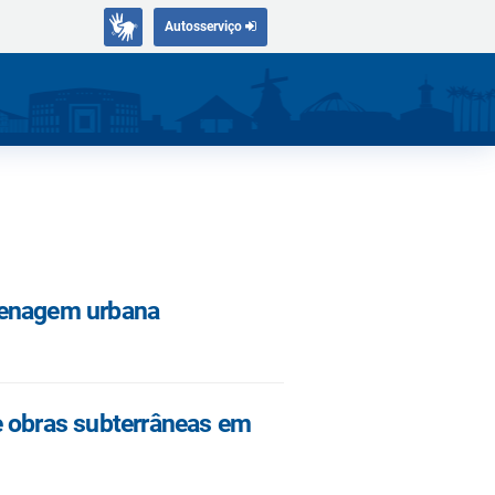
Autosserviço
renagem urbana
e obras subterrâneas em