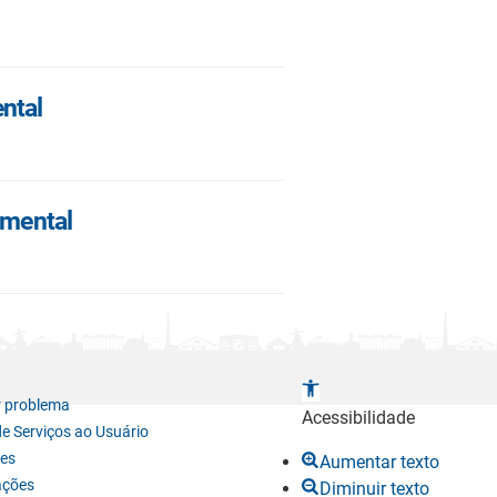
ntal
amental
A
r problema
b
Acessibilidade
de Serviços ao Usuário
r
es
Aumentar texto
i
ações
Diminuir texto
r